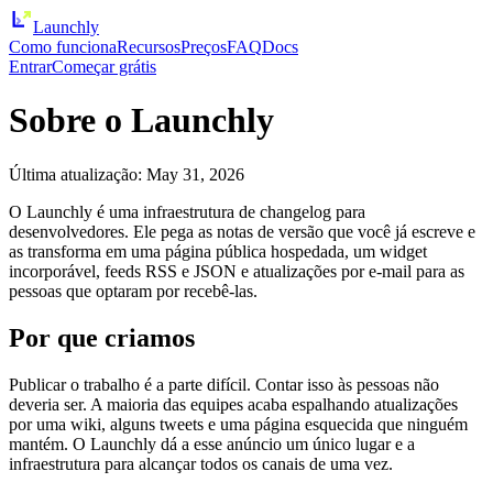
Launch
ly
Como funciona
Recursos
Preços
FAQ
Docs
Entrar
Começar grátis
Sobre o Launchly
Última atualização
:
May 31, 2026
O Launchly é uma infraestrutura de changelog para
desenvolvedores. Ele pega as notas de versão que você já escreve e
as transforma em uma página pública hospedada, um widget
incorporável, feeds RSS e JSON e atualizações por e-mail para as
pessoas que optaram por recebê-las.
Por que criamos
Publicar o trabalho é a parte difícil. Contar isso às pessoas não
deveria ser. A maioria das equipes acaba espalhando atualizações
por uma wiki, alguns tweets e uma página esquecida que ninguém
mantém. O Launchly dá a esse anúncio um único lugar e a
infraestrutura para alcançar todos os canais de uma vez.