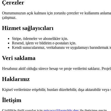
Çerezler
Oturumunuzun açık kalması için zorunlu çerezler ve kullanımı anlamak iç
çalışmaz.
Hizmet sağlayıcıları
Stripe, ödemeler ve abonelikler için.
Resend, işlem ve bildirim e-postaları için.
Kendi sunucularımız, veritabanını ve uygulamayı barındırmak i
Veri saklama
Hesabınız aktif olduğu sürece hesap ve proje verilerini saklarız. Projele
Haklarınız
Kişisel verilerinize erişebilir, bunları düzeltebilir, dışa aktarabilir vey
İletişim
Gizlilikle ilgili sorular için
privacy@launchly.dev
ile iletişime geçin.