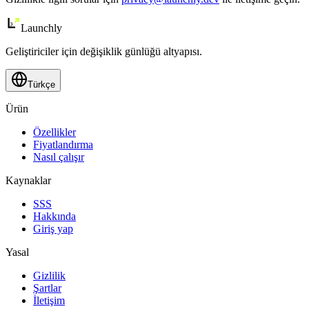
Launch
ly
Geliştiriciler için değişiklik günlüğü altyapısı.
Türkçe
Ürün
Özellikler
Fiyatlandırma
Nasıl çalışır
Kaynaklar
SSS
Hakkında
Giriş yap
Yasal
Gizlilik
Şartlar
İletişim