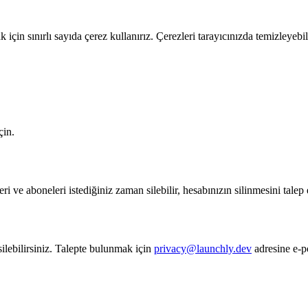
in sınırlı sayıda çerez kullanırız. Çerezleri tarayıcınızda temizleyebil
çin.
ri ve aboneleri istediğiniz zaman silebilir, hesabınızın silinmesini talep 
a silebilirsiniz. Talepte bulunmak için
privacy@launchly.dev
adresine e-p