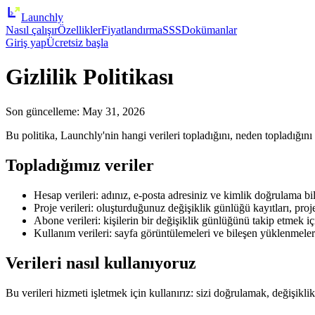
Launch
ly
Nasıl çalışır
Özellikler
Fiyatlandırma
SSS
Dokümanlar
Giriş yap
Ücretsiz başla
Gizlilik Politikası
Son güncelleme
:
May 31, 2026
Bu politika, Launchly'nin hangi verileri topladığını, neden topladığını
Topladığımız veriler
Hesap verileri: adınız, e-posta adresiniz ve kimlik doğrulama bil
Proje verileri: oluşturduğunuz değişiklik günlüğü kayıtları, proj
Abone verileri: kişilerin bir değişiklik günlüğünü takip etmek iç
Kullanım verileri: sayfa görüntülemeleri ve bileşen yüklenmeleri g
Verileri nasıl kullanıyoruz
Bu verileri hizmeti işletmek için kullanırız: sizi doğrulamak, değişi