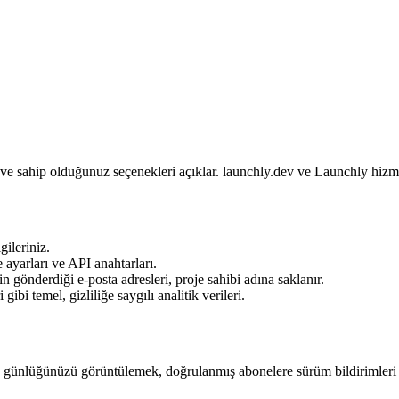
 ve sahip olduğunuz seçenekleri açıklar. launchly.dev ve Launchly hizmet
gileriniz.
e ayarları ve API anahtarları.
in gönderdiği e-posta adresleri, proje sahibi adına saklanır.
ibi temel, gizliliğe saygılı analitik verileri.
klik günlüğünüzü görüntülemek, doğrulanmış abonelere sürüm bildirimleri 